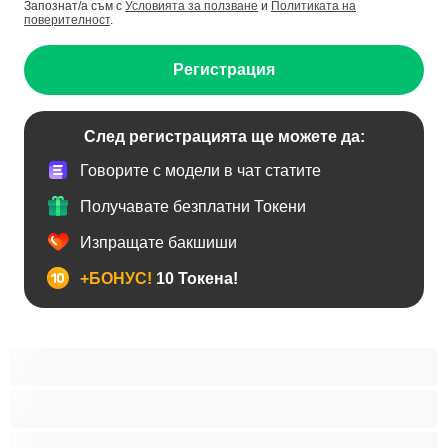
Запознат/а съм с
Условията за ползване
и
Политиката на
поверителност
.
Регистрация
След регистрацията ще можете да:
Говорите с модели в чат статите
Получавате безплатни Токени
Изпращате бакшиши
+БОНУС!
10 Токена!
BDSM
Азиатки
Анален