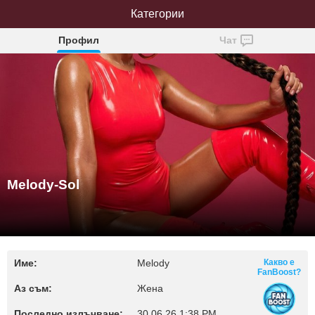
Melody-Sol
Категории
Профил
Чат
Melody-Sol
Име:
Melody
Какво е
FanBoost?
Аз съм:
Жена
Последно излъчване:
30.06.26 1:38 PM