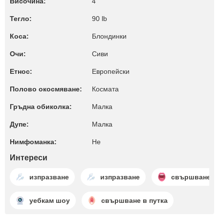
Височина:
4'
Тегло:
90 lb
Коса:
Блондинки
Очи:
Сиви
Етнос:
Европейски
Полово окосмяване:
Космата
Гръдна обиколка:
Малкa
Дупе:
Малкa
Нимфоманка:
Не
Интереси
изпразване
изпразване
свършване в 
уебкам шоу
свършване в путка